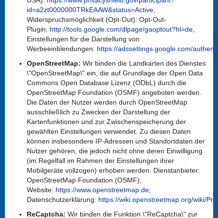
USA):
https://www.privacyshield.gov/participant?
id=a2zt0000000TRkEAAW&status=Active
;
Widerspruchsmöglichkeit (Opt-Out): Opt-Out-
Plugin:
http://tools.google.com/dlpage/gaoptout?hl=de
,
Einstellungen für die Darstellung von
Werbeeinblendungen:
https://adssettings.google.com/authent
OpenStreetMap:
Wir binden die Landkarten des Dienstes
\"OpenStreetMap\" ein, die auf Grundlage der Open Data
Commons Open Database Lizenz (ODbL) durch die
OpenStreetMap Foundation (OSMF) angeboten werden.
Die Daten der Nutzer werden durch OpenStreetMap
ausschließlich zu Zwecken der Darstellung der
Kartenfunktionen und zur Zwischenspeicherung der
gewählten Einstellungen verwendet. Zu diesen Daten
können insbesondere IP-Adressen und Standortdaten der
Nutzer gehören, die jedoch nicht ohne deren Einwilligung
(im Regelfall im Rahmen der Einstellungen ihrer
Mobilgeräte vollzogen) erhoben werden. Dienstanbieter:
OpenStreetMap Foundation (OSMF);
Website:
https://www.openstreetmap.de
;
Datenschutzerklärung:
https://wiki.openstreetmap.org/wiki/Pri
ReCaptcha:
Wir binden die Funktion \"ReCaptcha\" zur