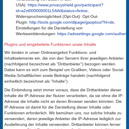
USA):
https://www.privacyshield.gov/participant?
id=a2zt000000001L5AAI&status=Active
;
Widerspruchsmöglichkeit (Opt-Out): Opt-Out-
Plugin:
http://tools.google.com/dlpage/gaoptout?hl=de
,
Einstellungen für die Darstellung von
Werbeeinblendungen:
https://adssettings.google.com/authent
Plugins und eingebettete Funktionen sowie Inhalte
Wir binden in unser Onlineangebot Funktions- und
Inhaltselemente ein, die von den Servern ihrer jeweiligen Anbieter
(nachfolgend bezeichnet als "Drittanbieter”) bezogen werden.
Dabei kann es sich zum Beispiel um Grafiken, Videos oder Social-
Media-Schaltflächen sowie Beiträge handeln (nachfolgend
einheitlich bezeichnet als "Inhalte”).
Die Einbindung setzt immer voraus, dass die Drittanbieter dieser
Inhalte die IP-Adresse der Nutzer verarbeiten, da sie ohne die IP-
Adresse die Inhalte nicht an deren Browser senden könnten. Die
IP-Adresse ist damit für die Darstellung dieser Inhalte oder
Funktionen erforderlich. Wir bemühen uns, nur solche Inhalte zu
verwenden, deren jeweilige Anbieter die IP-Adresse lediglich zur
Auslieferung der Inhalte verwenden. Drittanbieter können ferner