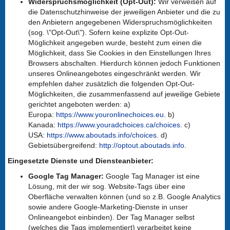
Widerspruchsmöglichkeit (Opt-Out):
Wir verweisen auf
die Datenschutzhinweise der jeweiligen Anbieter und die zu
den Anbietern angegebenen Widerspruchsmöglichkeiten
(sog. \"Opt-Out\"). Sofern keine explizite Opt-Out-
Möglichkeit angegeben wurde, besteht zum einen die
Möglichkeit, dass Sie Cookies in den Einstellungen Ihres
Browsers abschalten. Hierdurch können jedoch Funktionen
unseres Onlineangebotes eingeschränkt werden. Wir
empfehlen daher zusätzlich die folgenden Opt-Out-
Möglichkeiten, die zusammenfassend auf jeweilige Gebiete
gerichtet angeboten werden: a)
Europa:
https://www.youronlinechoices.eu
. b)
Kanada:
https://www.youradchoices.ca/choices
. c)
USA:
https://www.aboutads.info/choices
. d)
Gebietsübergreifend:
http://optout.aboutads.info
.
Eingesetzte Dienste und Diensteanbieter:
Google Tag Manager:
Google Tag Manager ist eine
Lösung, mit der wir sog. Website-Tags über eine
Oberfläche verwalten können (und so z.B. Google Analytics
sowie andere Google-Marketing-Dienste in unser
Onlineangebot einbinden). Der Tag Manager selbst
(welches die Tags implementiert) verarbeitet keine