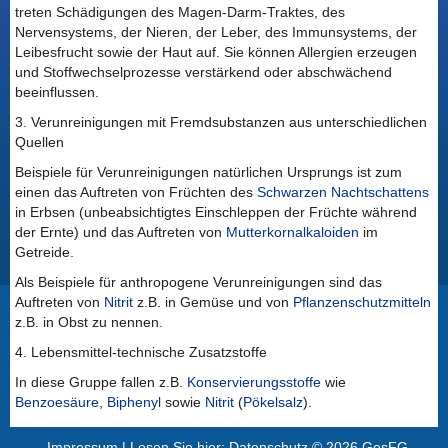
treten Schädigungen des Magen-Darm-Traktes, des
Nervensystems, der Nieren, der Leber, des Immunsystems, der
Leibesfrucht sowie der Haut auf. Sie können Allergien erzeugen
und Stoffwechselprozesse verstärkend oder abschwächend
beeinflussen.
3. Verunreinigungen mit Fremdsubstanzen aus unterschiedlichen
Quellen
Beispiele für Verunreinigungen natürlichen Ursprungs ist zum
einen das Auftreten von Früchten des
Schwarzen Nachtschattens
in Erbsen (unbeabsichtigtes Einschleppen der Früchte während
der Ernte) und das Auftreten von
Mutterkornalkaloiden
im
Getreide.
Als Beispiele für anthropogene Verunreinigungen sind das
Auftreten von
Nitrit
z.B. in Gemüse und von
Pflanzenschutzmitteln
z.B. in Obst zu nennen.
4. Lebensmittel-technische Zusatzstoffe
In diese Gruppe fallen z.B.
Konservierungsstoffe
wie
Benzoesäure
,
Biphenyl
sowie
Nitrit
(
Pökelsalz
).
Impressum |
Lesen Sie hier: Datenschutz
© 2026 GesFG