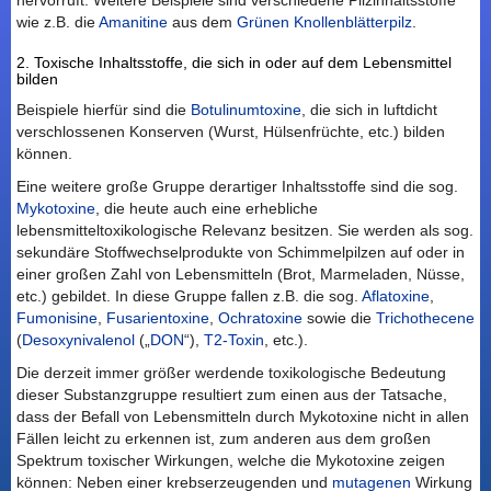
hervorruft. Weitere Beispiele sind verschiedene Pilzinhaltsstoffe
wie z.B. die
Amanitine
aus dem
Grünen Knollenblätterpilz
.
2. Toxische Inhaltsstoffe, die sich in oder auf dem Lebensmittel
bilden
Beispiele hierfür sind die
Botulinumtoxine
, die sich in luftdicht
verschlossenen Konserven (Wurst, Hülsenfrüchte, etc.) bilden
können.
Eine weitere große Gruppe derartiger Inhaltsstoffe sind die sog.
Mykotoxine
, die heute auch eine erhebliche
lebensmitteltoxikologische Relevanz besitzen. Sie werden als sog.
sekundäre Stoffwechselprodukte von Schimmelpilzen auf oder in
einer großen Zahl von Lebensmitteln (Brot, Marmeladen, Nüsse,
etc.) gebildet. In diese Gruppe fallen z.B. die sog.
Aflatoxine
,
Fumonisine
,
Fusarientoxine
,
Ochratoxine
sowie die
Trichothecene
(
Desoxynivalenol
(„
DON
“),
T2-Toxin
, etc.).
Die derzeit immer größer werdende toxikologische Bedeutung
dieser Substanzgruppe resultiert zum einen aus der Tatsache,
dass der Befall von Lebensmitteln durch Mykotoxine nicht in allen
Fällen leicht zu erkennen ist, zum anderen aus dem großen
Spektrum toxischer Wirkungen, welche die Mykotoxine zeigen
können: Neben einer krebserzeugenden und
mutagenen
Wirkung