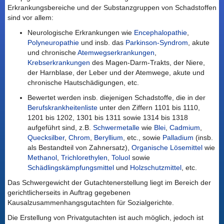
Erkrankungsbereiche und der Substanzgruppen von Schadstoffen
sind vor allem:
Neurologische Erkrankungen wie
Encephalopathie
,
Polyneuropathie
und insb. das
Parkinson-Syndrom
, akute
und chronische
Atemwegserkrankungen
,
Krebserkrankungen
des Magen-Darm-Trakts, der Niere,
der Harnblase, der Leber und der Atemwege, akute und
chronische Hautschädigungen, etc.
Bewertet werden insb. diejenigen Schadstoffe, die in der
Berufskrankheitenliste
unter den Ziffern 1101 bis 1110,
1201 bis 1202, 1301 bis 1311 sowie 1314 bis 1318
aufgeführt sind, z.B.
Schwermetalle
wie
Blei
,
Cadmium
,
Quecksilber
,
Chrom
,
Beryllium
, etc., sowie
Palladium
(insb.
als Bestandteil von Zahnersatz),
Organische Lösemittel
wie
Methanol
,
Trichlorethylen
,
Toluol
sowie
Schädlingskämpfungsmittel
und
Holzschutzmittel
, etc.
Das Schwergewicht der Gutachtenerstellung liegt im Bereich der
gerichtlicherseits in Auftrag gegebenen
Kausalzusammenhangsgutachten für Sozialgerichte.
Die Erstellung von Privatgutachten ist auch möglich, jedoch ist